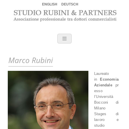
ENGLISH
DEUTSCH
Vai
al
contenuto
Commercialisti a Verona – S
Accountant Verona, SteurerBerater Verona, commercialista Verona,
commercialista Germania, commercialista bitcoin, commercialista
bitcoin Verona, commercialista passaggio generazionale Verona,
commercialista blockchain, commercialista derivati Verona
Marco Rubini
Laureato
in
Economia
Aziendale
pr
esso
l’Università
Bocconi di
Milano
Stages di
lavoro e
studio