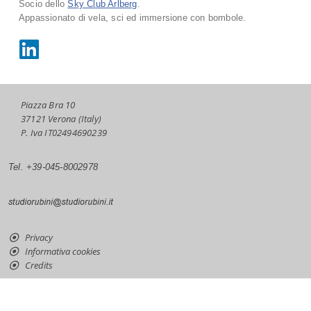
Socio dello
Sky Club Arlberg
.
Appassionato di vela, sci ed immersione con bombole.
Piazza Bra 10
37121 Verona (Italy)
P. Iva IT02494690239
Tel. +39-045-8002978
Privacy
Informativa cookies
Credits